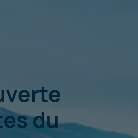
uverte
tes du