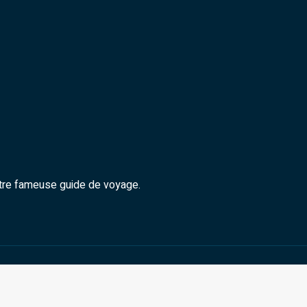
otre fameuse guide de voyage.
Les diverses facettes du Pays du Soleil Levant.